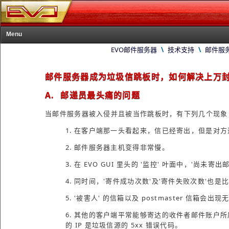
Menu
EVO邮件服务器
\
技术支持
\
邮件服
首页
产品
邮件服务器成为垃圾信跳板时，如何解决上万封
购买
A. 邮递员最头痛的问题
下载
当邮件服务器被入侵并且被当作跳板时，有下列几个现象 
技术支持
1. 在客户端那一头看起来，信已经寄出，但是对
关于我们
2. 邮件服务器主机变得非常慢。
3. 在 EVO GUI 里头的 '监控' 叶面中，'尚
4. 同时间，'寄件成功次数'及'寄件失败次数'也
5. '被害人' 的信箱以及 postmaster 信箱
6. 其他的客户端平常能够寄达的收件者邮件账户所属
的 IP 是垃圾信源的 5xx 错误代码。