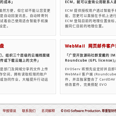
上的成本」
ECM，就可以查询公用联系人
收邮件虽然方便，但它却不能让您变更
ECM 提供授权用户透过智能
者是自动回复讯息，自动转寄列
能，您更可以直接在手机上进
者试着自己使用适合智能手机操
ECM 登陆目前的地理位置坐标
人设定。
握同仁目前的地理位置。
盘
WebMail 网页邮件客户
部门，组织三个层级的云端档案储
「广受开放源码社群爱戴的 IMAP
上传或下载云端上的文件」
Roundcube (GPL license)
或是部门及网域分享的文件上传
EVOServ 将预先设定好并且
储存空间，拥有读取权限的账户
WebMail 客户端 (Roundcub
享或协同作业，大幅提升行动运
件，并且独家整合了 CardDA
修改套件，完美搭配 EVO
举报错误
联系我们
名词解释
© EVO Software Production. 尊