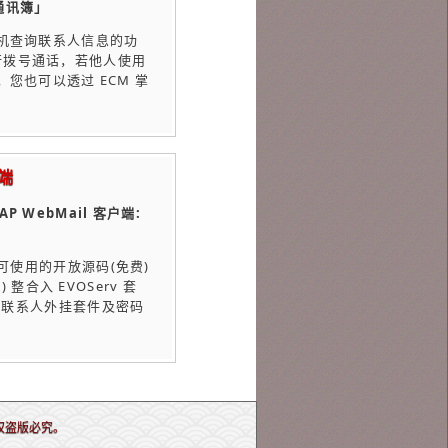
通讯簿」
手机查询联系人信息的功
行拨号通话，若他人使用
，您也可以透过 ECM 掌
端
 WebMail 客户端:
」
即可使用的开放源码(免费)
e) 整合入 EVOServ 套
V 联系人外挂套件及密码
重智财权盗版必究。