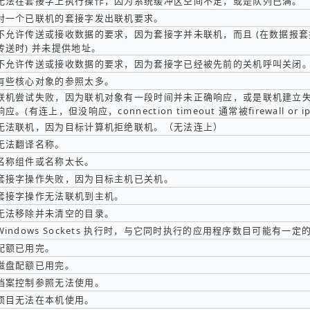
无法在套接字上执行操作，因为系统缓冲区空间不足，或是队列已满。
对一个已联机的套接字发出联机要求。
不允许传送或接收数据的要求，因为套接字并未联机，而且 (在数据报套接字
传送时) 并未提供地址。
不允许传送或接收数据的要求，因为套接字已经被先前的关机呼叫关闭
有些核心对象的参照太多。
联机尝试失败，因为联机对象有一段时间并未正确响应，或是联机建立
响应。(有连上，但没响应，connection timeout 通常被firewall or ip 
无法联机，因为目标计算机拒绝联机。（无法连上）
无法翻译名称。
名称组件或名称太长。
套接字操作失败，因为目标主机已关机。
套接字操作无法联机到主机。
无法移除并未清空的目录。
Windows Sockets 执行时，与它同时执行的应用程序数目可能有一定
配额已用完。
磁盘配额已用完。
档案控制参照无法使用。
项目无法在本机使用。