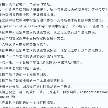
套接字操作省略了一个必需的地址。
有一个讯息传送到数据报套接字，这个讯息超过内部消息缓冲区或是某
接收数据报的缓冲区小于数据报本身。
在套接字函数呼叫中指定的通讯协议不支持所要求的套接字类型语法。
在 getsockopt 或 setsockopt 呼叫中指定了一个不明的，不正
系统中并未设定所要求的通讯协议，或是无法执行这个通讯协议。
在这个地址家族中不支持指定的套接字类型。
不支持这项对象参照类型的操作。
系统中并未设定所要求的通讯协议家族，或是无法执行这个通讯协议。
使用了一个与要求的通讯协议不兼容的地址。
一次只能用一个套接字地址 (通讯协议/网络地址/端口)。
内容中所要求的地址不正确。
套接字操作遇到一个停用的网络。
套接字操作尝试联机到一个无法联机的网络。
联机已经失效，因为操作进行时侦测到一个失败。
联机已被您主机上的软件中止。 (有连上，但没响应，connection timeout 
router 挡住)
远程主机已强制关闭一个现存的联机。