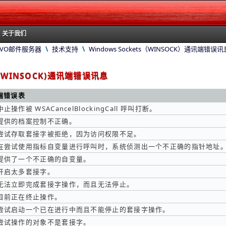
关于我们
EVO邮件服务器
\
技术支持
\
Windows Sockets（WINSOCK）通讯端错误讯
ts(WINSOCK)通讯端错误讯息
讯端错误表
中止操作被 WSACancelBlockingCall 呼叫打断。
提供的档案控制不正确。
尝试存取套接字被拒绝，因为访问权限不足。
在尝试使用指标自变量进行呼叫时，系统侦测出一个不正确的指针地址
提供了一个不正确的自变量。
开启太多套接字。
无法立即完成套接字操作，而且无法停止。
目前正在终止操作。
尝试启动一个已在进行中而且不能停止的套接字操作。
尝试操作的对象不是套接字。