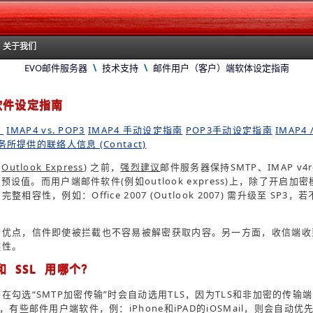
关于我们
EVO邮件服务器
\
技术支持
\
邮件用户（客户）端软体设定指南
软件设定指南
？
IMAP4 vs. POP3
IMAP4 手动设定指南
POP3手动设定指南
IMAP4
服务所提供的联络人信息 (Contact)
如
Outlook Express
) 之前，
强烈建议
邮件服务器保持SMTP、IMAP v4
的预设值。而用户端邮件软件(例如outlook express)上，除了开启
容性，例如：Office 2007 (Outlook 2007) 需升级至 SP3
个优点，信件即使被拦截也不容易被解密获取内容。另一方面，收信端收
整性。
 和 SSL 用哪个？
勾选“SMTP加密传输”时会自动选用TLS，因为TLS和非加密的传输端口
，有些邮件用户端软件，例：iPhone和iPAD的iOSMail，则会自动