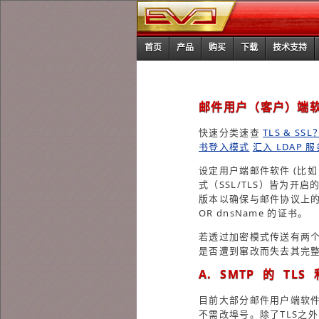
首页
产品
购买
下载
技术支持
邮件用户（客户）端
快速分类速查
TLS & SSL
书登入模式
汇入 LDAP 
设定用户端邮件软件 (比
式（SSL/TLS）皆为开启
版本以确保与邮件协议上的完整相
OR dnsName 的证书。
若透过加密模式传送有两
是否遭到窜改而失去其完
A. SMTP 的 TLS
目前大部分邮件用户端软件在
不需改埠号。除了TLS之外