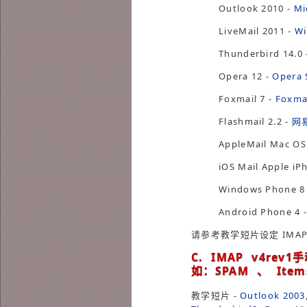
Outlook 2010 -
Mi
LiveMail 2011 -
W
Thunderbird 14.0
Opera 12 -
Opera 
Foxmail 7 -
Foxma
Flashmail 2.2 -
网
AppleMail Mac O
iOS Mail Apple i
Windows Phone 8
Android Pho
请参考教学短片设定 IMAP
C. IMAP v4r
如：SPAM 、 Ite
教学短片 -
Outlook 2003