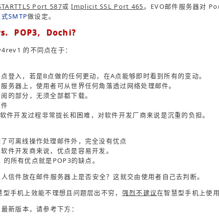
STARTTLS Port 587
或
Implicit SSL Port 465
。EVO邮件服务器对 Port 
式SMTP
做设定。
s. POP3, Dochi?
 v4rev1 的不同点在于：
许多点登入，若是B点做的任何更动，在A点能够即时看到所有的变动。
邮件服务器上，使用者可从世界任何角落透过网络处理邮件。
载点阅的部分，无须全部都下载。
邮件
软件开发过程非常拢长和困难，对软件开发厂商来说是沉重的负担。
，除了可离线操作处理邮件外，完全没有优点
务器软件开发商来说，优点是容易开发。
ev1 的所有优点就是POP3的缺点。
私人信件放在邮件服务器上是否安全？这就交由使用者自己去判断。
在智慧型手机上效能不理想且问题层出不穷，
强烈不建议
在智慧型手机上使用
的最新版本，请参考下方：